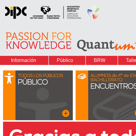
Información
Público
BRW
Tall