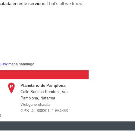
, BRW
mapa handiago
Planetario de Pamplona
Calle Sancho Ramírez, s/n
Pamplona, Nafarroa
Webgune ofiziala
GPS:
42.808301,-1.664663
3