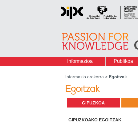
Informazioa
Publikoa
Informazio orokorra >
Egoitzak
Egoitzak
GIPUZKOA
GIPUZKOAKO EGOITZAK