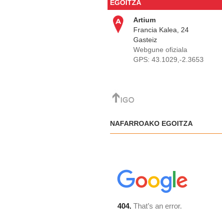
EGOITZA
Artium
Francia Kalea, 24
Gasteiz
Webgune ofiziala
GPS:
43.1029,-2.3653
NAFARROAKO EGOITZA