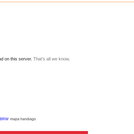
, BRW
mapa handiago