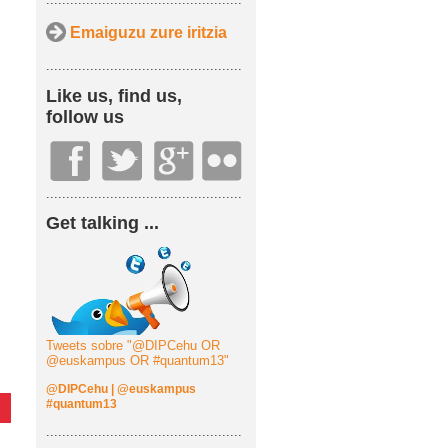
Emaiguzu zure iritzia
.................................................
Like us, find us,
follow us
.................................................
Get talking ...
Tweets sobre "@DIPCehu OR
@euskampus OR #quantum13"
@DIPCehu
|
@euskampus
#quantum13
.................................................