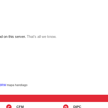
, BRW
mapa handiago
CFM
DIPC