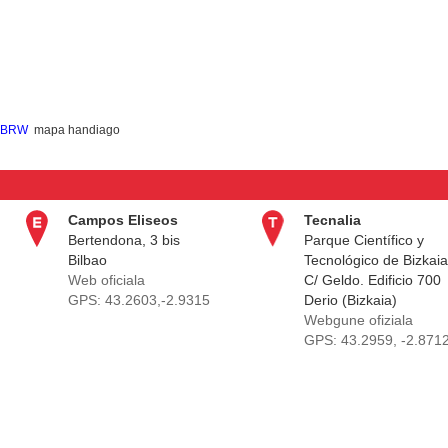
, BRW
mapa handiago
Campos Eliseos
Tecnalia
Bertendona, 3 bis
Parque Científico y
Bilbao
Tecnológico de Bizkaia
Web oficiala
C/ Geldo. Edificio 700
GPS:
43.2603,-2.9315
Derio (Bizkaia)
Webgune ofiziala
GPS:
43.2959, -2.871