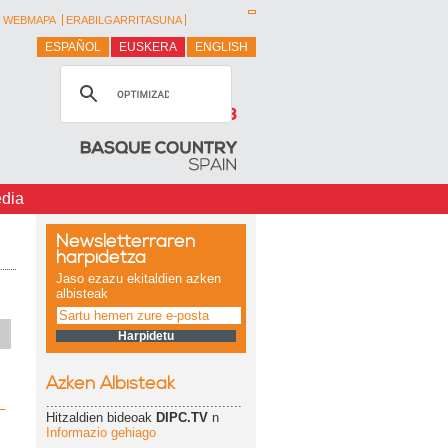
WEBMAPA
ERABILGARRITASUNA
ESPAÑOL
EUSKERA
ENGLISH
dia
Newsletterraren
harpidetza
Jaso ezazu ekitaldien azken
albisteak
Azken Albisteak
.................................................
Hitzaldien bideoak
DIPC.TV
n
Informazio gehiago
.................................................