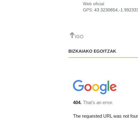
Web oficial
GPS:
43.3230854
,-
1.99233
BIZKAIAKO EGOITZAK