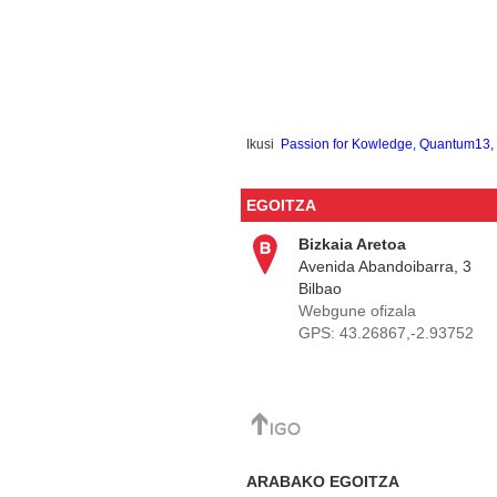
Ikusi
Passion for Kowledge, Quantum13
EGOITZA
Bizkaia Aretoa
Avenida Abandoibarra, 3
Bilbao
Webgune ofizala
GPS:
43.26867,-2.93752
ARABAKO EGOITZA