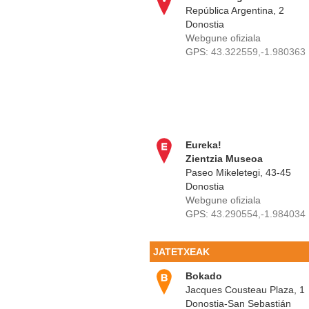
República Argentina, 2
Donostia
Webgune ofiziala
GPS:
43.322559,-1.980363
Eureka!
Zientzia Museoa
Paseo Mikeletegi, 43-45
Donostia
Webgune ofiziala
GPS:
43.290554,-1.984034
JATETXEAK
Bokado
Jacques Cousteau Plaza, 1
Donostia-San Sebastián