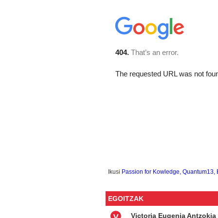
Ikusi
Passion for Kowledge, Quantum13
EGOITZAK
Victoria Eugenia Antzokia