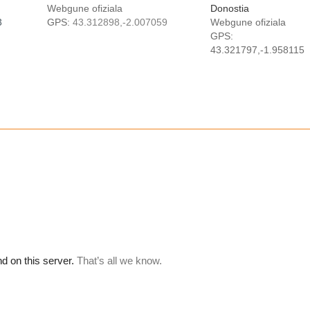
Webgune ofiziala
Donostia
3
GPS:
43.312898,-2.007059
Webgune ofiziala
GPS:
43.321797,-1.958115