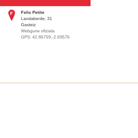
Felix Petite
Landaberde, 31
Gasteiz
Webgune ofiziala
GPS: 42.86759,-2.69576