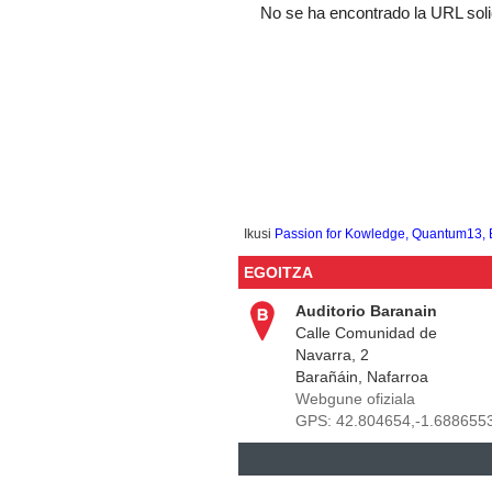
Ikusi
Passion for Kowledge, Quantum13
EGOITZA
Auditorio Baranain
Calle Comunidad de
Navarra, 2
Barañáin, Nafarroa
Webgune ofiziala
GPS:
42.804654,-1.688655