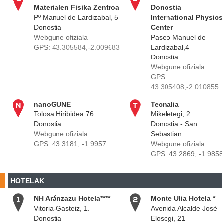
Materialen
Fisika
Zentroa
Donostia
Pº Manuel de Lardizabal, 5
International Physic
Donostia
Center
Webgune ofiziala
Paseo Manuel de
GPS:
43.305584,-2.009683
Lardizabal,4
Donostia
Webgune ofiziala
GPS:
43.305408,-2.010855
nanoGUNE
Tecnalia
Tolosa Hiribidea 76
Mikeletegi, 2
Donostia
Donostia - San
Webgune ofiziala
Sebastian
GPS: 43.3181, -1.9957
Webgune ofiziala
GPS:
43.2869, -1.985
HOTELAK
NH Aránzazu Hotela****
Monte Ulia
Hotela
*
Vitoria-Gasteiz, 1.
Avenida Alcalde José
Donostia
Elosegi, 21