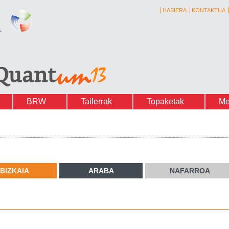
HASIERA
KONTAKTUA
BRW
Tailerrak
Topaketak
Me
BIZKAIA
ARABA
NAFARROA