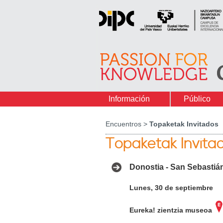
Información
Público
Encuentros >
Topaketak Invitados
Topaketak Invita
Donostia - San Sebastiá
Lunes, 30 de septiembre
Eureka! zientzia museoa