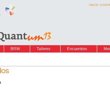
INICIO
CONT
BRW
Talleres
Encuentros
Me
dos
n