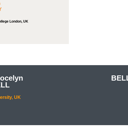
n
Y
ollege London, UK
me Jocelyn BEL
LL
ersity, UK