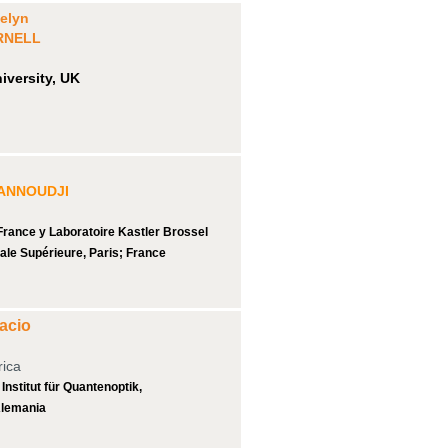
elyn
RNELL
iversity, UK
ANNOUDJI
France y Laboratoire Kastler Brossel
le Supérieure, Paris;
France
acio
rica
Institut für Quantenoptik,
Alemania