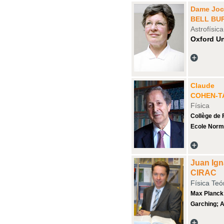
Dame Joc
BELL BU
Astrofísica
Oxford Un
Claude
COHEN-T
Física
Collège de 
Ecole Norma
Juan Ign
CIRAC
Física Teó
Max Planck 
Garching; 