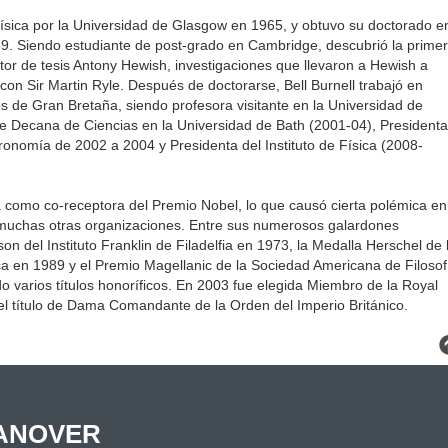
n Física por la Universidad de Glasgow en 1965, y obtuvo su doctorado e
9. Siendo estudiante de post-grado en Cambridge, descubrió la prime
utor de tesis Antony Hewish, investigaciones que llevaron a Hewish a
con Sir Martin Ryle. Después de doctorarse, Bell Burnell trabajó en
es de Gran Bretaña, siendo profesora visitante en la Universidad de
e Decana de Ciencias en la Universidad de Bath (2001-04), Presidenta
ronomía de 2002 a 2004 y Presidenta del Instituto de Física (2008-
da como co-receptora del Premio Nobel, lo que causó cierta polémica en
muchas otras organizaciones. Entre sus numerosos galardones
on del Instituto Franklin de Filadelfia en 1973, la Medalla Herschel de 
ica en 1989 y el Premio Magellanic de la Sociedad Americana de Filosof
o varios títulos honoríficos. En 2003 fue elegida Miembro de la Royal
 el título de Dama Comandante de la Orden del Imperio Británico.
ANOVER