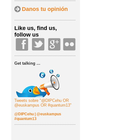
Danos tu opinión
.................................................
Like us, find us,
follow us
.................................................
Get talking ...
Tweets sobre "@DIPCehu OR
@euskampus OR #quantum13"
@DIPCehu
|
@euskampus
#quantum13
.................................................