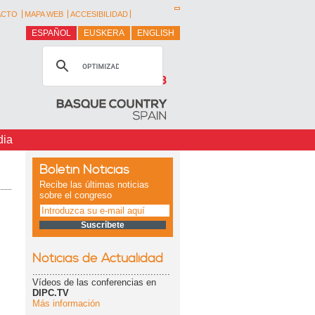
ACTO
MAPA WEB
ACCESIBILIDAD
ESPAÑOL
EUSKERA
ENGLISH
dia
Boletín Noticias
Recibe las últimas noticias
sobre el congreso
Noticias de Actualidad
.................................................
Vídeos de las conferencias en
DIPC.TV
Más información
.................................................