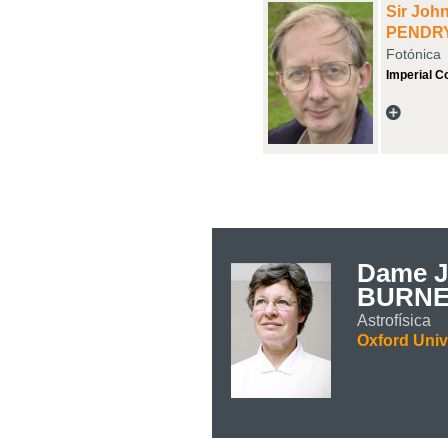
Sir Joh
PENDR
Fotónica
Imperial C
Da
BURNE
Astrofísica
Oxford Univ