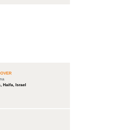
NOVER
ina
, Haifa,
Israel