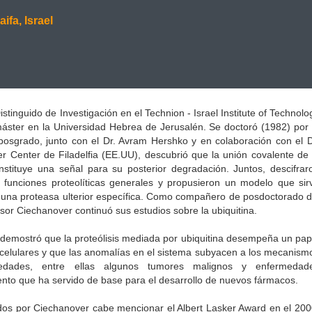
ifa, Israel
istinguido de Investigación en el Technion - Israel Institute of Technolo
máster en la Universidad Hebrea de Jerusalén. Se doctoró (1982) por 
 posgrado, junto con el Dr. Avram Hershko y en colaboración con el D
r Center de Filadelfia (EE.UU), descubrió que la unión covalente de 
nstituye una señal para su posterior degradación. Juntos, descifrar
 funciones proteolíticas generales y propusieron un modelo que sir
una proteasa ulterior específica. Como compañero de posdoctorado d
esor Ciechanover continuó sus estudios sobre la ubiquitina.
 demostró que la proteólisis mediada por ubiquitina desempeña un pap
elulares y que las anomalías en el sistema subyacen a los mecanism
dades, entre ellas algunos tumores malignos y enfermedad
nto que ha servido de base para el desarrollo de nuevos fármacos.
dos por Ciechanover cabe mencionar el Albert Lasker Award en el 200