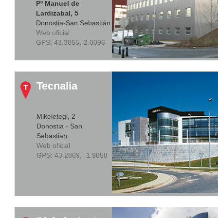
Pº Manuel de
Lardizabal, 5
Donostia-San Sebastián
Web oficial
GPS:
43.3055,-2.0096
Tecnalia
Mikeletegi, 2
Donostia - San
Sebastian
Web oficial
GPS:
43.2869, -1.9858