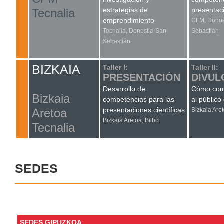
estrategias de
presentaci
Tecnalia
emprendimiento
CFM, Donos
Tecnalia, Donostia-San
Sebastián
Sebastián
BIZKAIA
Taller I:
Taller II:
PRESENTACIÓN
DIVUL
Desarrollo de
Cómo comu
Bizkaia
competencias para las
al público
presentaciones científicas
Aretoa
Bizkaia Aret
Bizkaia Aretoa, Bilbo
Tecnalia
SEDES
SEDES GIPUZKOA