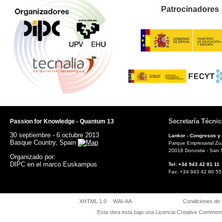
Patrocinadores
Secretaría Técnic
Passion for Knowledge - Quantum 13
30 septiembre - 6 octubre 2013
Lankor - Congresos y
Basque Country, Spain
Parque Empresarial Zuat
20018 Donostia - San 
Organizado por:
DIPC en el marco Euskampus
Tel: +34 943 42 81
Fax: +34 943 42 8
XHTML 1.0
WAI-AA
Condiciones de
Esta obra está bajo una
Licencia Creative Commons