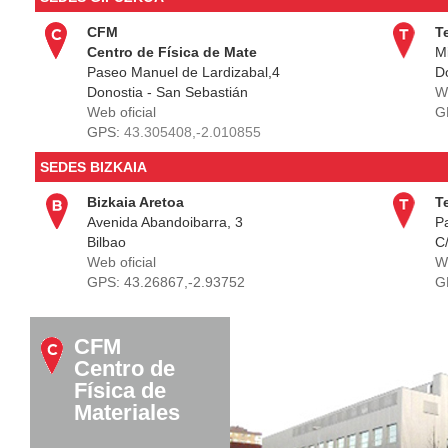
CFM
T
Centro de Física de Mate
Mi
Paseo Manuel de Lardizabal,4
D
Donostia - San Sebastián
We
Web oficial
G
GPS:
43.305408,-2.010855
SEDES BIZKAIA
Bizkaia Aretoa
T
Avenida Abandoibarra, 3
Pa
Bilbao
C/
Web oficial
We
GPS:
43.26867,-2.93752
G
CFM
Centro de
Física de
Materiales