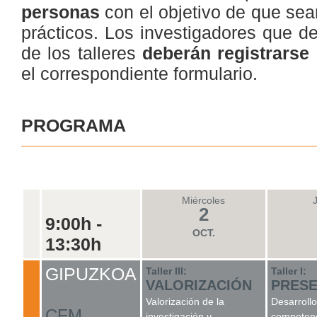
personas
con el objetivo de que sea
prácticos. Los investigadores que de
de los talleres
deberán registrarse 
el correspondiente formulario.
PROGRAMA
Miércoles
2
9:00h -
OCT.
13:30h
GIPUZKOA
Taller III:
Taller
I:
VALORIZACIÓN
PRESE
Valorización de la
Desarroll
CFM
investigación y
competenc