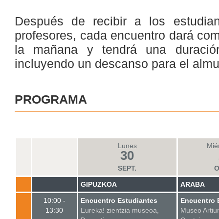
Después de recibir a los estudian
profesores, cada encuentro dará com
la mañana y tendrá una duración
incluyendo un descanso para el almu
PROGRAMA
Lunes
Mié
30
SEPT.
O
GIPUZKOA
ARABA
10:00 -
Encuentro Estudiantes
Encuentro 
13:30
Eureka! zientzia museoa,
Museo Artiu