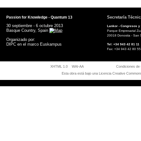
Secretaría Técnic
Passion for Knowledge - Quantum 13
30 septiembre - 6 octubre 2013
Lankor - Congresos y
Basque Country, Spain
Parque Empresarial Zuat
20018 Donostia - San 
Organizado por:
DIPC en el marco Euskampus
Tel: +34 943 42 81
Fax: +34 943 42 8
XHTML 1.0
WAI-AA
Condiciones de
Esta obra está bajo una
Licencia Creative Commons