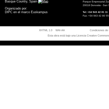
Basque Country, Spain
Parque Empresarial Zuat
20018 Donostia - San 
Organizado por:
DIPC en el marco Euskampus
Tel: +34 943 42 81
Fax: +34 943 42 8
XHTML 1.0
WAI-AA
Condiciones de
Esta obra está bajo una
Licencia Creative Commons