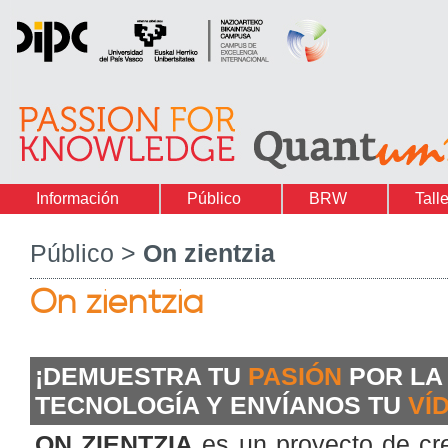
Información
Público
BRW
Tall
Público >
On zientzia
On zientzia
¡DEMUESTRA TU
PASIÓN
POR LA 
TECNOLOGÍA Y ENVÍANOS TU
VÍ
ON ZIENTZIA
es un proyecto de cr