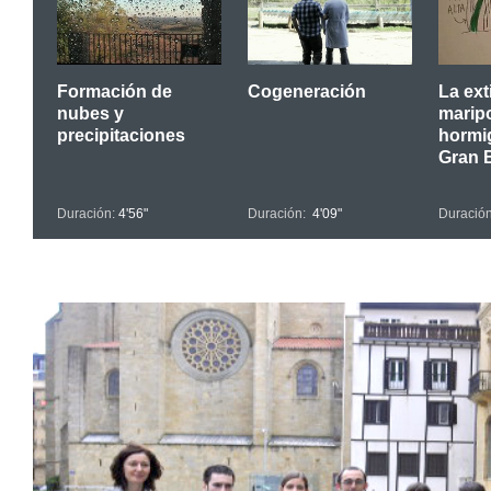
Formación de
Cogeneración
La ext
nubes y
marip
precipitaciones
hormi
Gran 
Duración:
4'56"
Duración:
4'09"
Duració