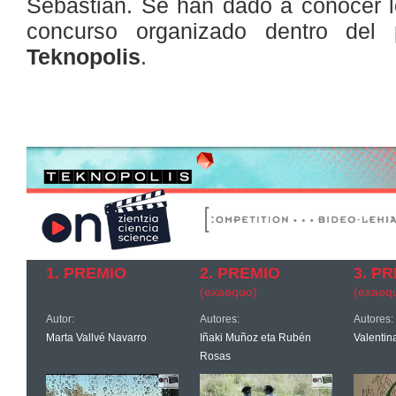
Sebastián. Se han dado a conocer l
concurso organizado dentro del 
Teknopolis
.
1. PREMIO
2. PREMIO
3.
PR
(exaequo)
(exaeq
Autor:
Autores:
Autores:
Marta Vallvé Navarro
Iñaki Muñoz eta Rubén
Valenti
Rosas