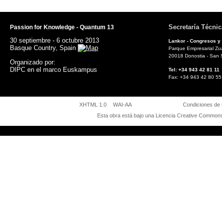
Secretaría Técnic
Passion for Knowledge - Quantum 13
30 septiembre - 6 octubre 2013
Lankor - Congresos y
Basque Country, Spain
Parque Empresarial Zuat
20018 Donostia - San 
Organizado por:
DIPC en el marco Euskampus
Tel: +34 943 42 81
Fax: +34 943 42 8
XHTML 1.0
WAI-AA
Condiciones de
Esta obra está bajo una
Licencia Creative Commons