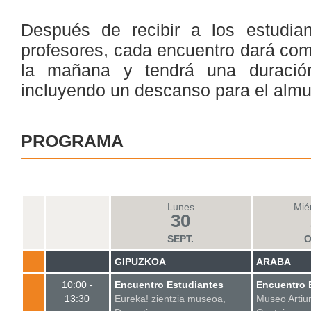
Después de recibir a los estudian
profesores, cada encuentro dará com
la mañana y tendrá una duración
incluyendo un descanso para el almu
PROGRAMA
Lunes
Mié
30
SEPT.
O
GIPUZKOA
ARABA
10:00 -
Encuentro Estudiantes
Encuentro 
13:30
Eureka! zientzia museoa,
Museo Artiu