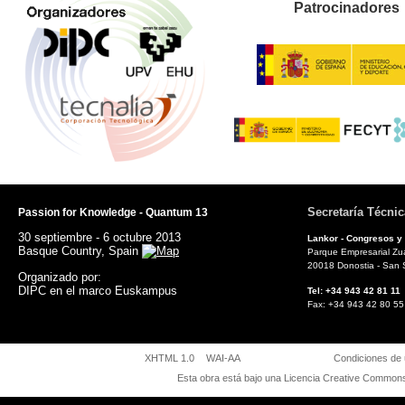
Patrocinadores
Secretaría Técnic
Passion for Knowledge - Quantum 13
30 septiembre - 6 octubre 2013
Lankor - Congresos y
Basque Country, Spain
Parque Empresarial Zuat
20018 Donostia - San 
Organizado por:
DIPC en el marco Euskampus
Tel: +34 943 42 81
Fax: +34 943 42 8
XHTML 1.0
WAI-AA
Condiciones de
Esta obra está bajo una
Licencia Creative Commons