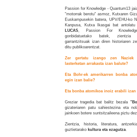
Passion for Knowledge - Quantum13 jaial
"motorrak berotu" asmoz, Kutxaren Giza
Euskampusekin batera, UPV/EHU-ko Na
Kanpusa, Kutxa Ikasgai bat antolatu
LUCAS
, Passion For Knowledg
gonbidatuetako batek, zientzia e
garrantzitsuak izan diren
historiaren z
ditu publikoarentzat.
Zer gertatu izango zen Naziek
lasterketan arrakasta izan balute?
Eta Bohr-ek amerikarren bonba atom
egin izan balie?
Eta bonba atomikoa inoiz erabili izan 
Greziar tragedia bat balitz bezala
"Bo
gizateriaren patu sahiestezina eta n
jainkoen botere suntsitzaileena piztu de
Zientzia, historia, literatura, antzer
guztietarako
kultura eta ezagutza
.