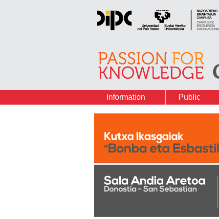
Information
Public