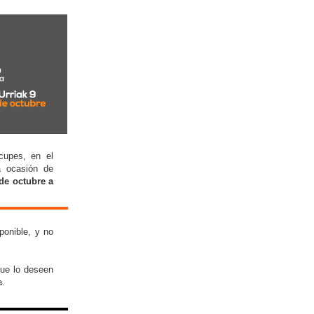
cupes, en el
a ocasión de
de octubre a
ponible, y no
que lo deseen
a.