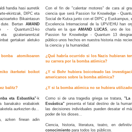
di handia hasi aurretik
Con el fin de "calentar motores" de cara al gra
rte-ekintzak, DIPC eta
ciencia que será Passion for Knowledge - Quant
zioarteko Bikaintasun
Social de Kutxa junto con el DIPC y Euskampus,
 dute. Bertan
AMAND
Excelencia Internacional de la UPV/EHU han or
e - Quantum13-ko
charla en la que
AMAND LUCAS
, uno de los 
ta gizateriarentzat
Passion for Knowledge - Quantum 13 desgran
einbat gertakari aletuko
público unos hechos en nuestra historia más recien
la ciencia y la humanidad.
 bonba atomikoaren
¿Qué habría ocurrido si los Nazis hubieran ten
su carrera por la bomba atómica?
iko ikerketei boikot
¿Y si Bohr hubiera boicoteado las investigac
americanos sobre la bomba atómica?
ez balitz?
¿Y si la bomba atómica no se hubiera utilizad
nba eta Esbastika"
-k
Como si de una tragedia griega se tratara,
"La
ola banakako erabakiek
Esvástica"
presenta el fatal destino de la huma
zaketela aurkezten du...
las decisiones individuales pueden desatar el m
poder de los dioses...
kia, azken finean adin
Ciencia, historia, literatura, teatro, en definit
conocimiento
para todos los públicos.