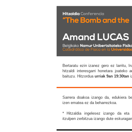
Bertaratu ezin izanez gero ez larritu, 
hitzaldi interesgarri honetara joateko 
baituzu. Hitzordua
urriak 9an 19:30tan
i
Sarrera doakoa izango da, edukiera bet
izen ematea ez da beharrezkoa.
* Hitzaldia ingelesez izango da eta 
itzulpen zerbitzua izango dute eskuragarr