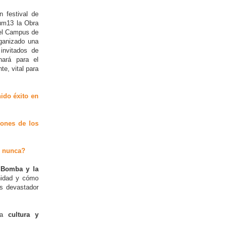
n festival de
um13 la Obra
 el Campus de
ganizado una
invitados de
ará para el
te, vital para
ido éxito en
iones de los
o nunca?
 Bomba y la
nidad y cómo
ás devastador
iva
cultura y