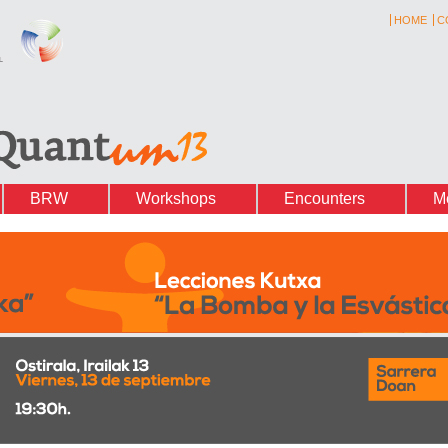
HOME
C
BRW
Workshops
Encounters
M