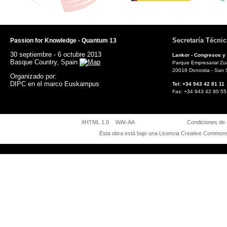
Secretaría Técnic
Passion for Knowledge - Quantum 13
30 septiembre - 6 octubre 2013
Lankor - Congresos y
Basque Country, Spain
Parque Empresarial Zuat
20018 Donostia - San 
Organizado por:
DIPC en el marco Euskampus
Tel: +34 943 42 81
Fax: +34 943 42 8
XHTML 1.0
WAI-AA
Condiciones de
Esta obra está bajo una
Licencia Creative Commons