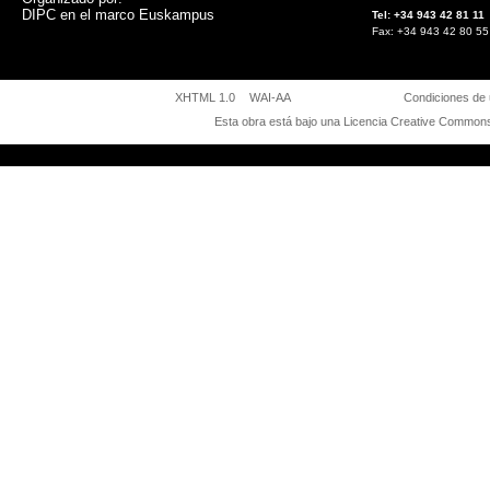
DIPC en el marco Euskampus
Tel: +34 943 42 81
Fax: +34 943 42 8
XHTML 1.0
WAI-AA
Condiciones de
Esta obra está bajo una
Licencia Creative Commons