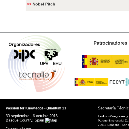
>>
Nobel Pitch
Patrocinadores
Secretaría Técnic
Passion for Knowledge - Quantum 13
30 septiembre - 6 octubre 2013
Lankor - Congresos y
Basque Country, Spain
Parque Empresarial Zuat
20018 Donostia - San 
Organizado por: