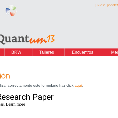
INICIO
CONT
BRW
Talleres
Encuentros
Me
ión
lizar correctamente este formulario haz click
aquí
.