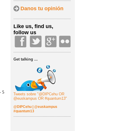
Danos tu opinión
.................................................
Like us, find us,
follow us
.................................................
Get talking ...
Tweets sobre "@DIPCehu OR
@euskampus OR #quantum13"
@DIPCehu
|
@euskampus
#quantum13
.................................................