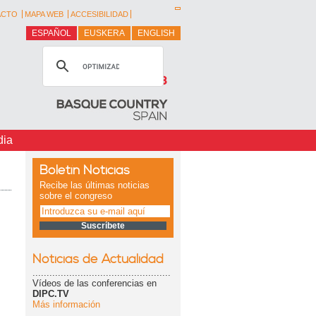
ACTO
MAPA WEB
ACCESIBILIDAD
ESPAÑOL
EUSKERA
ENGLISH
dia
Boletín Noticias
Recibe las últimas noticias
sobre el congreso
Noticias de Actualidad
.................................................
Vídeos de las conferencias en
DIPC.TV
Más información
.................................................